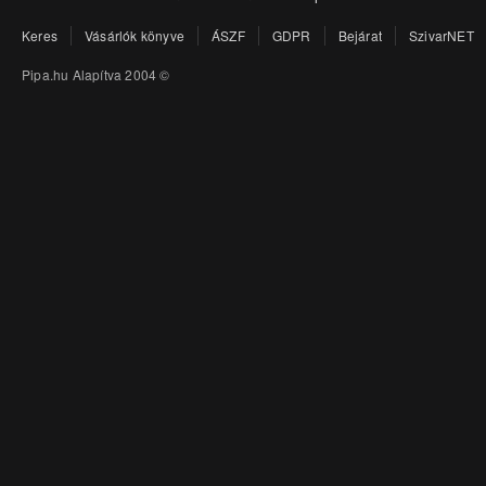
Keres
Vásárlók könyve
ÁSZF
GDPR
Bejárat
SzivarNET
Pipa.hu Alapítva 2004 ©