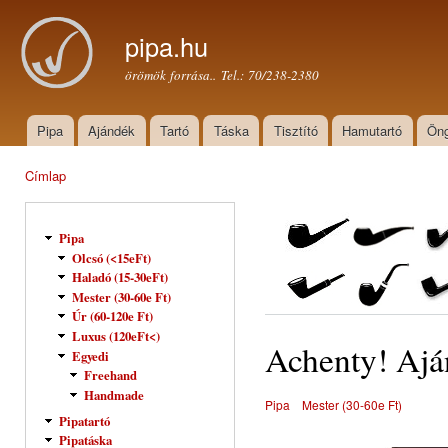
Ugr
tar
pipa.hu
örömök forrása.. Tel.: 70/238-2380
Pipa
Ajándék
Tartó
Táska
Tisztító
Hamutartó
Öng
Főmenü
Címlap
Jelenlegi hely
Pipa
Olcsó (<15eFt)
Haladó (15-30eFt)
Mester (30-60e Ft)
Úr (60-120e Ft)
Luxus (120eFt<)
Achenty! Aj
Egyedi
Freehand
Handmade
Pipa
Mester (30-60e Ft)
Pipatartó
Pipatáska