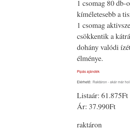
1 csomag 80 db-os
kíméletesebb a tisz
1 csomag aktivsze
csökkentik a kátrá
dohány valódi ízé
élménye.
Pipás ajándék
Elérhető:
Raktáron - akár már ho
Listaár:
61.875Ft
Ár:
37.990Ft
raktáron