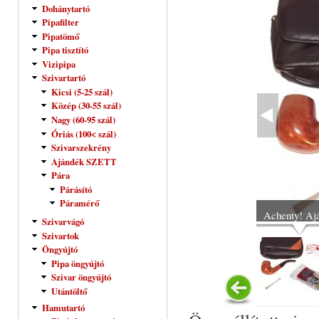
Dohánytartó
Pipafilter
Pipatömő
Pipa tisztító
Vizipipa
Szivartartó
Kicsi (5-25 szál)
Közép (30-55 szál)
Nagy (60-95 szál)
Óriás (100< szál)
Szivarszekrény
Ajándék SZETT
Pára
Párásító
Páramérő
Achenty! Aj
Szivarvágó
Szivartok
Öngyújtó
Pipa öngyújtó
Szivar öngyújtó
Utántöltő
Hamutartó