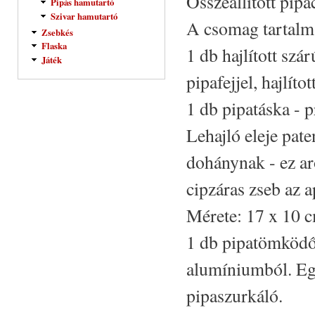
Összeállított pip
Pipás hamutartó
Szivar hamutartó
A csomag tartalm
Zsebkés
Flaska
1 db hajlított szár
Játék
pipafejjel, hajlíto
1 db pipatáska - p
Lehajló eleje pate
dohánynak - ez ar
cipzáras zseb az 
Mérete: 17 x 10 
1 db pipatömködő
alumíniumból. Eg
pipaszurkáló.