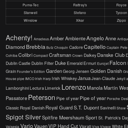
Puma-Tec
Rattray's
Royce
Stanwell
Stefano
Tycoon
Winslow
Xikar
Zippo
Achenty!
Angelo
Amber
Ambiente
Anne
Amadeus
Antiqu
Brebbia
Capitello
Diamond
Cadore
Butz Choquin
Captain Pete
Colibri
Craftsman
Danske Club
Dalkey
Cohiba
Compact
Crown
Falcon
Duke
Dublin Castle
Dublin Filter
Emerald
Ermuri
Eurojet
Garden
Golden Danish
Grain
Georg Jensen
Founder's Edition
Gr
Janua
Irish Whiskey
Jean-Claude
House pipe
IMCO
Irish Harp
Jekyll
Lorenzo
Manola
Martin We
Lamborghini
Lectura
Limerick
Peterson
Passatore
Pipe of year
Pipe of year
Porsche Des
Royal Guard
S.T. Dupont
Classic
Royal Danish
Savinelli
Shaw
Spigot Silver
Spitfire Meershaum
Sport
St. Patrick's Da
Vario
Vauen
VIP Hand Cut
Viprati
White E
Valsesia
Viva
Vivace