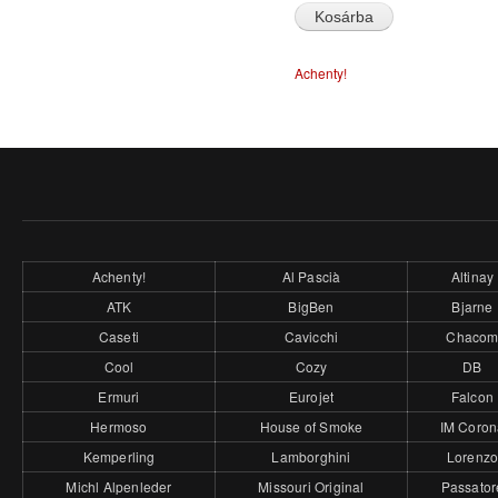
Achenty!
Achenty!
Al Pascià
Altinay
ATK
BigBen
Bjarne
Caseti
Cavicchi
Chaco
Cool
Cozy
DB
Ermuri
Eurojet
Falcon
Hermoso
House of Smoke
IM Coron
Kemperling
Lamborghini
Lorenz
Michl Alpenleder
Missouri Original
Passator