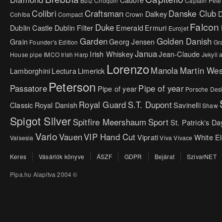
Butz Choquin
Captain Pete
Colibri
Craftsman
Danske Club
Dalkey
Cohiba
Compact
Crown
Falcon
Duke
Dublin Castle
Dublin Filter
Emerald
Ermuri
Eurojet
Garden
Golden Danish
Grain
Georg Jensen
Founder's Edition
Gr
Janua
Irish Whiskey
Jean-Claude
House pipe
IMCO
Irish Harp
Jekyll
Lorenzo
Manola
Martin We
Lamborghini
Lectura
Limerick
Peterson
Passatore
Pipe of year
Pipe of year
Porsche Des
Royal Guard
S.T. Dupont
Classic
Royal Danish
Savinelli
Shaw
Spigot Silver
Spitfire Meershaum
Sport
St. Patrick's Da
Vario
Vauen
VIP Hand Cut
Viprati
White E
Valsesia
Viva
Vivace
Keres
Vásárlók könyve
ÁSZF
GDPR
Bejárat
SzivarNET
Pipa.hu Alapítva 2004 ©