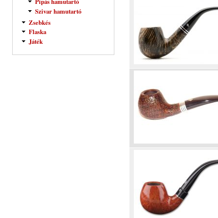
Pipás hamutartó
Szivar hamutartó
Zsebkés
Flaska
Játék