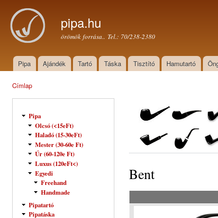
Ugr
tar
pipa.hu
örömök forrása.. Tel.: 70/238-2380
Pipa
Ajándék
Tartó
Táska
Tisztító
Hamutartó
Öng
Főmenü
Címlap
Jelenlegi hely
Pipa
Olcsó (<15eFt)
Haladó (15-30eFt)
Mester (30-60e Ft)
Úr (60-120e Ft)
Luxus (120eFt<)
Bent
Egyedi
Freehand
Handmade
Pipatartó
Pipatáska