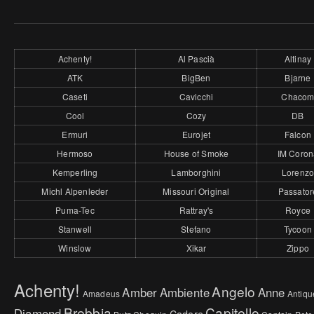
Achenty!
Al Pascià
Altinay
ATK
BigBen
Bjarne
Caseti
Cavicchi
Chaco
Cool
Cozy
DB
Ermuri
Eurojet
Falcon
Hermoso
House of Smoke
IM Coron
Kemperling
Lamborghini
Lorenz
Michl Alpenleder
Missouri Original
Passator
Puma-Tec
Rattray's
Royce
Stanwell
Stefano
Tycoon
Winslow
Xikar
Zippo
Achenty!
Angelo
Amber
Ambiente
Anne
Amadeus
Antiqu
Brebbia
Capitello
Diamond
Cadore