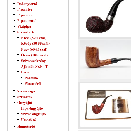
Dohánytartó
Pipafilter
Pipatömő
Pipa tisztító
Vizipipa
Szivartartó
Kicsi (5-25 szál)
Közép (30-55 szál)
Nagy (60-95 szál)
Óriás (100< szál)
Szivarszekrény
Ajándék SZETT
Pára
Párásító
Páramérő
Szivarvágó
Szivartok
Öngyújtó
Pipa öngyújtó
Szivar öngyújtó
Utántöltő
Hamutartó