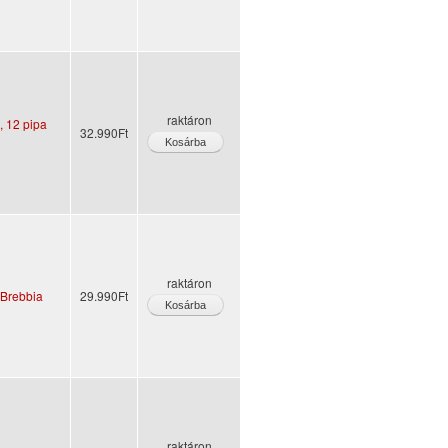
raktáron
, 12 pipa
32.990Ft
raktáron
- Brebbia
29.990Ft
raktáron