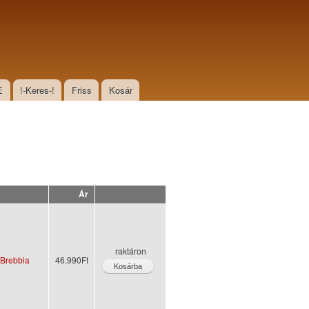
E
!-Keres-!
Friss
Kosár
Ár
raktáron
- Brebbia
46.990Ft