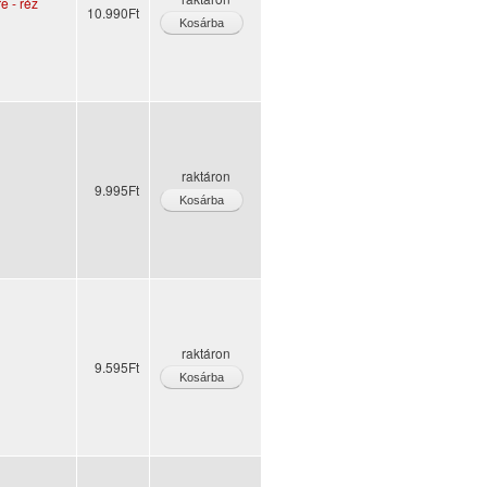
e - réz
10.990Ft
raktáron
9.995Ft
raktáron
9.595Ft