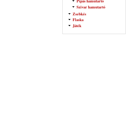
Pipás hamutartó
Szivar hamutartó
Zsebkés
Flaska
Játék