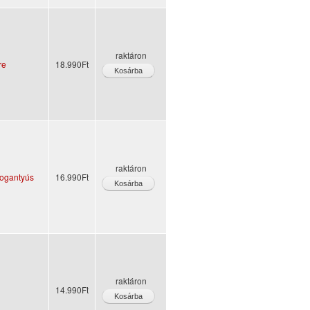
raktáron
re
18.990Ft
raktáron
fogantyús
16.990Ft
raktáron
14.990Ft