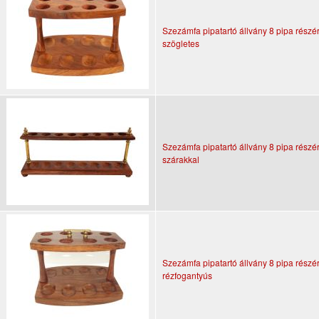
Szezámfa pipatartó állvány 8 pipa részér
szögletes
Szezámfa pipatartó állvány 8 pipa részér
szárakkal
Szezámfa pipatartó állvány 8 pipa részér
rézfogantyús