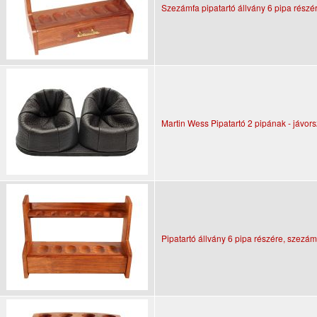
Szezámfa pipatartó állvány 6 pipa részér
Martin Wess Pipatartó 2 pipának - jávor
Pipatartó állvány 6 pipa részére, szezámf