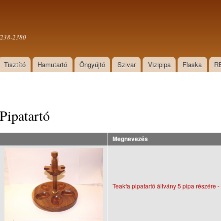
Ugrás a
tartalomra
0/238-2380
Tisztító
Hamutartó
Öngyújtó
Szivar
Vizipipa
Flaska
R
Pipatartó
Megnevezés
Teakfa pipatartó állvány 5 pipa részére 