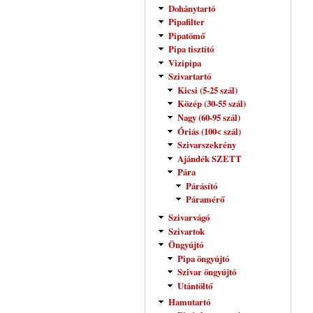
Dohánytartó
Pipafilter
Pipatömő
Pipa tisztító
Vizipipa
Szivartartó
Kicsi (5-25 szál)
Közép (30-55 szál)
Nagy (60-95 szál)
Óriás (100< szál)
Szivarszekrény
Ajándék SZETT
Pára
Párásító
Páramérő
Szivarvágó
Szivartok
Öngyújtó
Pipa öngyújtó
Szivar öngyújtó
Utántöltő
Hamutartó