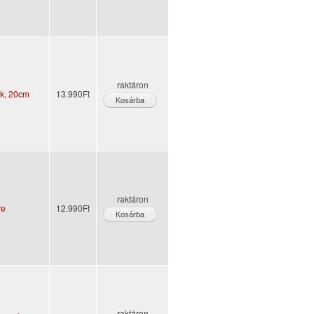
raktáron
ek, 20cm
13.990Ft
raktáron
re
12.990Ft
raktáron