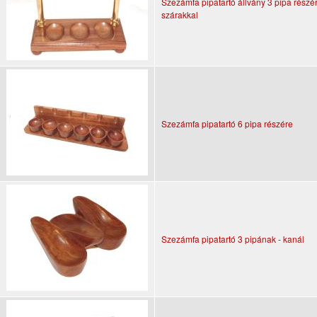
Szezámfa pipatartó állvány 3 pipa részér
szárakkal
Szezámfa pipatartó 6 pipa részére
Szezámfa pipatartó 3 pipának - kanál