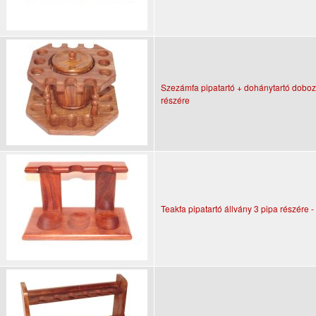
Szezámfa pipatartó + dohánytartó doboz
részére
Teakfa pipatartó állvány 3 pipa részére 