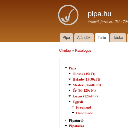
pipa.hu
örömök forrása.. Tel.: 7
Pipa
Ajándék
Tartó
Táska
Főmenü
Címlap
»
Katalógus
Jelenlegi hely
Pipa
Olcsó (<15eFt)
Haladó (15-30eFt)
Mester (30-60e Ft)
Úr (60-120e Ft)
Luxus (120eFt<)
Egyedi
Freehand
Handmade
Pipatartó
Pipatáska