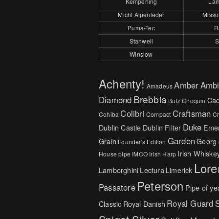
Kemperling
Lam
Michl Alpenleder
Missou
Puma-Tec
R
Stanwell
S
Winslow
Achenty!
Amber
Ambi
Amadeus
Brebbia
Diamond
Cad
Butz Choquin
Colibri
Craftsman
Cohiba
Compact
C
Duke
Dublin Castle
Dublin Filter
Emer
Garden
Grain
Georg
Founder's Edition
Irish Whiske
House pipe
IMCO
Irish Harp
Lore
Lamborghini
Lectura
Limerick
Peterson
Passatore
Pipe of ye
Royal Guard
S
Classic
Royal Danish