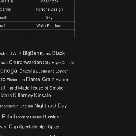
De Paja
Mc Lintock
 Cardin
Porsche Design
nelli
Sky
rati
White Elephant
BigBen
Black
ATK
Ashford
Bjarne
Churchwarden
tmas
City Pipe
Classic
onegal
Dracula
Dublin and London
tro
Flame Grain
Flame
Fisherman
ut
Hand Made
House of Smoke
ildare
Killarney
Kinsale
Night and Day
er
Missouri Original
s
Relief
Rosslare
Rock of Cashel
lver Cap
Specialty pipe
Spigot