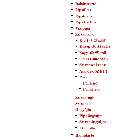
Dohánytartó
Pipafilter
Pipatömő
Pipa tisztító
Vizipipa
Szivartartó
Kicsi (5-25 szál)
Közép (30-55 szál)
Nagy (60-95 szál)
Óriás (100< szál)
Szivarszekrény
Ajándék SZETT
Pára
Párásító
Páramérő
Szivarvágó
Szivartok
Öngyújtó
Pipa öngyújtó
Szivar öngyújtó
Utántöltő
Hamutartó