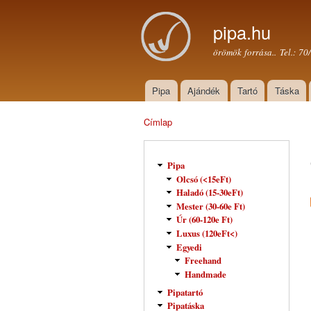
pipa.hu
örömök forrása.. Tel.: 7
Pipa
Ajándék
Tartó
Táska
Főmenü
Címlap
Jelenlegi hely
Pipa
Olcsó (<15eFt)
Haladó (15-30eFt)
Mester (30-60e Ft)
Úr (60-120e Ft)
Luxus (120eFt<)
Egyedi
Freehand
Handmade
Pipatartó
Pipatáska