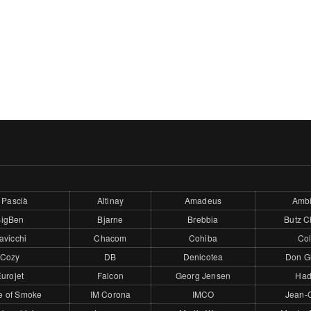
 Pascià
Altinay
Amadeus
Ambi
BigBen
Bjarne
Brebbia
Butz C
avicchi
Chacom
Cohiba
Col
Cozy
DB
Denicotea
Don G
urojet
Falcon
Georg Jensen
Had
e of Smoke
IM Corona
IMCO
Jean-