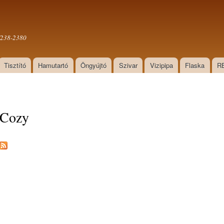
Ugrás a
tartalomra
0/238-2380
Tisztító
Hamutartó
Öngyújtó
Szivar
Vizipipa
Flaska
R
Cozy