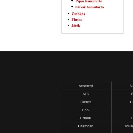
Pipás hamutartó
Szivar hamutartó
Zsebkés
Flaska
Játék
Achenty!
Al
ATK
Caseti
C
Cool
Ermuri
E
Hermoso
Hous