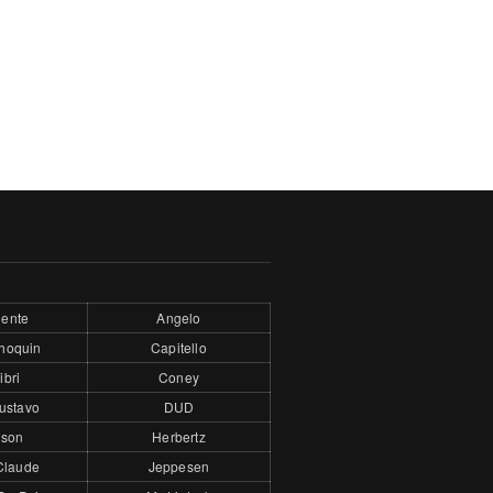
ente
Angelo
hoquin
Capitello
ibri
Coney
ustavo
DUD
son
Herbertz
Claude
Jeppesen