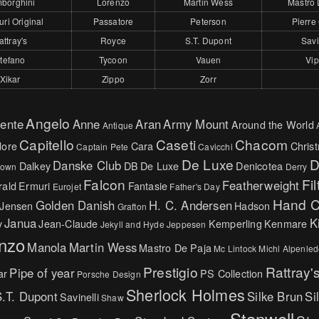
borghini
Lorenzo
Martin Wess
Mastro 
ri Original
Passatore
Peterson
Pierre
attray's
Royce
S.T. Dupont
Savi
tefano
Tycoon
Vauen
Vip
Xikar
Zippo
Zorr
Angelo
ente
Anne
Aran
Army Mount
Around the World
Antique
Capitello
Caseti
Chacom
ore
Cara
Chris
Captain Pete
Cavicchi
De Luxe
D
Danske Club
Dalkey
DB
De Luxe
Denicotea
rown
Derry
Falcon
Fil
Featherweight
ald
Ermuri
Fantasie
Eurojet
Father's Day
Hand C
Golden Danish
H. C. Andersen
 Jensen
Hadson
Grafton
Janua
K
y
Jean-Claude
Kemperling
Kenmare
Jekyll and Hyde
Jeppesen
nzo
Manola
Martin Wess
Mastro De Paja
Mc Lintock
Michl Alpenled
Prestigio
Rattray'
Pipe of year
ar
PS Collection
Porsche Design
Sherlock Holmes
.T. Dupont
Silke Brun
Si
Savinelli
Shaw
Stanwell