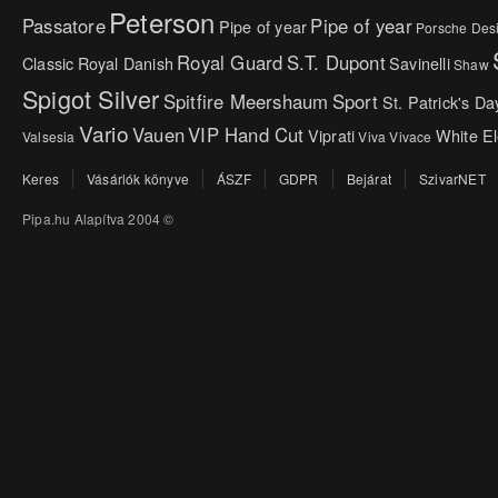
Peterson
Passatore
Pipe of year
Pipe of year
Porsche Des
Royal Guard
S.T. Dupont
Classic
Royal Danish
Savinelli
Shaw
Spigot Silver
Spitfire Meershaum
Sport
St. Patrick's Da
Vario
Vauen
VIP Hand Cut
Viprati
White E
Valsesia
Viva
Vivace
Keres
Vásárlók könyve
ÁSZF
GDPR
Bejárat
SzivarNET
Pipa.hu Alapítva 2004 ©