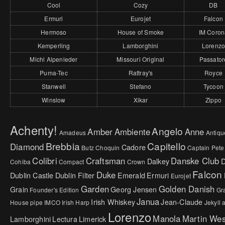
Cool
Cozy
DB
Ermuri
Eurojet
Falcon
Hermoso
House of Smoke
IM Coron
Kemperling
Lamborghini
Lorenz
Michl Alpenleder
Missouri Original
Passator
Puma-Tec
Rattray's
Royce
Stanwell
Stefano
Tycoon
Winslow
Xikar
Zippo
Achenty!
Angelo
Amber
Ambiente
Anne
Amadeus
Antiqu
Brebbia
Capitello
Diamond
Cadore
Butz Choquin
Captain Pete
Colibri
Craftsman
Danske Club
Dalkey
Cohiba
Compact
Crown
Falcon
Duke
Dublin Castle
Dublin Filter
Emerald
Ermuri
Eurojet
Garden
Golden Danish
Grain
Georg Jensen
Founder's Edition
Gr
Janua
Irish Whiskey
Jean-Claude
House pipe
IMCO
Irish Harp
Jekyll
Lorenzo
Manola
Martin We
Lamborghini
Lectura
Limerick