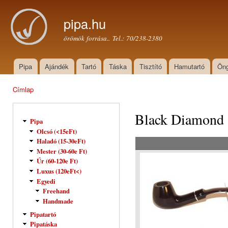
Ugr
tar
pipa.hu
örömök forrása.. Tel.: 70/238-2380
Pipa
Ajándék
Tartó
Táska
Tisztító
Hamutartó
Öng
Főmenü
Címlap
Jelenlegi hely
Black Diamond
Pipa
Olcsó (<15eFt)
Haladó (15-30eFt)
Mester (30-60e Ft)
Úr (60-120e Ft)
Luxus (120eFt<)
Egyedi
Freehand
Handmade
Pipatartó
Pipatáska