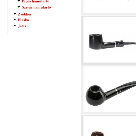
Pipás hamutartó
Szivar hamutartó
Zsebkés
Flaska
Játék