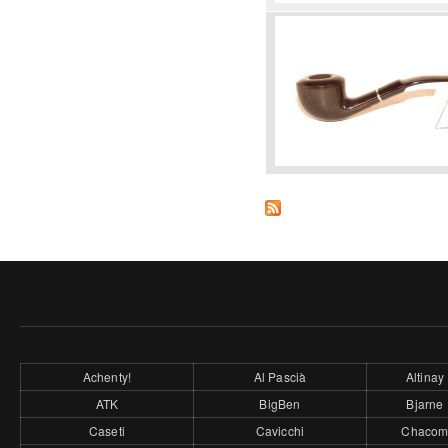
Achenty!
Al Pascià
Altinay
ATK
BigBen
Bjarne
Caseti
Cavicchi
Chaco