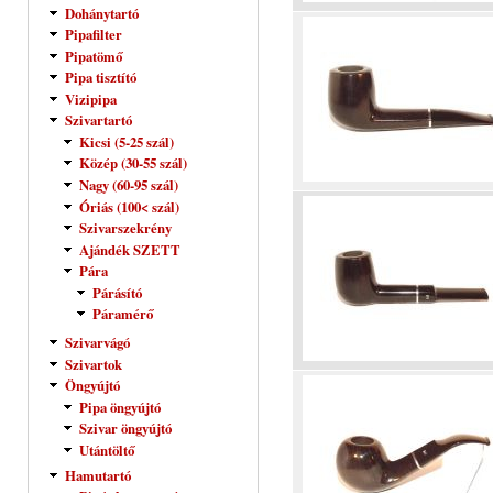
Dohánytartó
Pipafilter
Pipatömő
Pipa tisztító
Vizipipa
Szivartartó
Kicsi (5-25 szál)
Közép (30-55 szál)
Nagy (60-95 szál)
Óriás (100< szál)
Szivarszekrény
Ajándék SZETT
Pára
Párásító
Páramérő
Szivarvágó
Szivartok
Öngyújtó
Pipa öngyújtó
Szivar öngyújtó
Utántöltő
Hamutartó