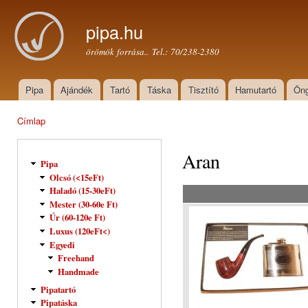
Ugr
tar
pipa.hu
örömök forrása.. Tel.: 70/238-2380
Pipa
Ajándék
Tartó
Táska
Tisztító
Hamutartó
Öng
Főmenü
Címlap
Jelenlegi hely
Aran
Pipa
Olcsó (<15eFt)
Haladó (15-30eFt)
Mester (30-60e Ft)
Úr (60-120e Ft)
Luxus (120eFt<)
Egyedi
Freehand
Handmade
Pipatartó
Pipatáska