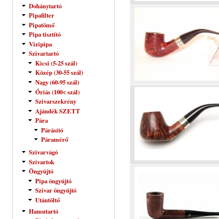
Dohánytartó
Pipafilter
Pipatömő
Pipa tisztító
Vizipipa
Szivartartó
Kicsi (5-25 szál)
Közép (30-55 szál)
Nagy (60-95 szál)
Óriás (100< szál)
Szivarszekrény
Ajándék SZETT
Pára
Párásító
Páramérő
Szivarvágó
Szivartok
Öngyújtó
Pipa öngyújtó
Szivar öngyújtó
Utántöltő
Hamutartó