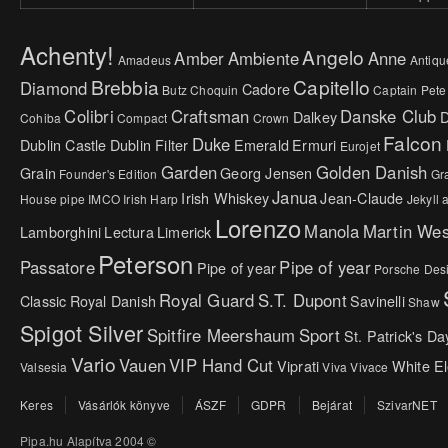
Achenty!
Angelo
Amber
Ambiente
Anne
Amadeus
Antiqu
Brebbia
Capitello
Diamond
Cadore
Butz Choquin
Captain Pete
Colibri
Craftsman
Danske Club
Dalkey
Cohiba
Compact
Crown
Falcon
Duke
Dublin Castle
Dublin Filter
Emerald
Ermuri
Eurojet
Garden
Golden Danish
Grain
Georg Jensen
Founder's Edition
Gr
Janua
Irish Whiskey
Jean-Claude
House pipe
IMCO
Irish Harp
Jekyll
Lorenzo
Manola
Martin We
Lamborghini
Lectura
Limerick
Peterson
Passatore
Pipe of year
Pipe of year
Porsche Des
Royal Guard
S.T. Dupont
Classic
Royal Danish
Savinelli
Shaw
Spigot Silver
Spitfire Meershaum
Sport
St. Patrick's Da
Vario
Vauen
VIP Hand Cut
Viprati
White E
Valsesia
Viva
Vivace
Keres
Vásárlók könyve
ÁSZF
GDPR
Bejárat
SzivarNET
Pipa.hu Alapítva 2004 ©