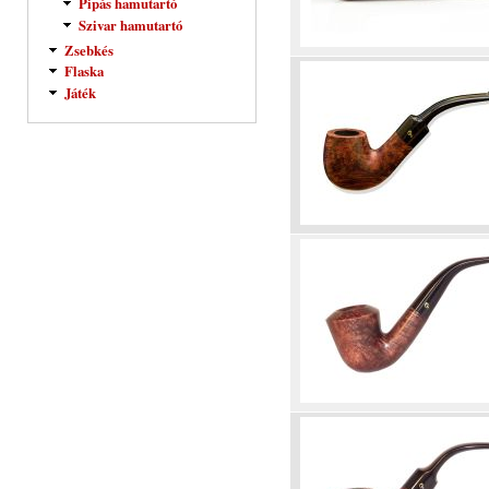
Pipás hamutartó
Szivar hamutartó
Zsebkés
Flaska
Játék