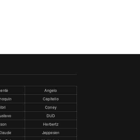
ente
Angelo
hoquin
Capitello
ibri
Coney
ustavo
DUD
son
Herbertz
Claude
Jeppesen