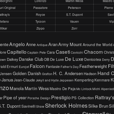
borghini
Lorenzo
Martin Wess
Mastro 
ri Original
Passatore
Peterson
Pierre
attray's
Royce
S.T. Dupont
Savi
tefano
Tycoon
Vauen
Vip
Xikar
Zippo
Zorr
Angelo
ente
Anne
Aran
Army Mount
Around the World
Antique
Capitello
Caseti
Chacom
ore
Cara
Chris
Captain Pete
Cavicchi
De Luxe
D
Danske Club
Dalkey
DB
De Luxe
Denicotea
rown
Derry
Falcon
Fil
Featherweight
ald
Ermuri
Fantasie
Eurojet
Father's Day
Hand C
Golden Danish
H. C. Andersen
 Jensen
Hadson
Grafton
Janua
K
y
Jean-Claude
Kemperling
Kenmare
Jekyll and Hyde
Jeppesen
nzo
Manola
Martin Wess
Mastro De Paja
Mc Lintock
Michl Alpenled
Prestigio
Rattray'
Pipe of year
ar
PS Collection
Porsche Design
Sherlock Holmes
.T. Dupont
Silke Brun
Si
Savinelli
Shaw
Stanwell