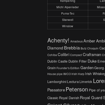
Kemperling
Lam
Michl Alpenleder
Missou
Puma-Tec
R
Stanwell
S
Winslow
Achenty!
Amber
Ambi
Amadeus
Brebbia
Diamond
Cad
Butz Choquin
Colibri
Craftsman
Cohiba
Compact
C
Duke
Dublin Castle
Dublin Filter
Emer
Garden
Grain
Georg
Founder's Edition
Irish Whiske
House pipe
IMCO
Irish Harp
Lore
Lamborghini
Lectura
Limerick
Peterson
Passatore
Pipe of ye
Royal Guard
S
Classic
Royal Danish