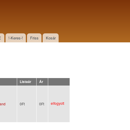
E
!-Keres-!
Friss
Kosár
Listaár
Ár
elfogyott
Sand
0Ft
0Ft