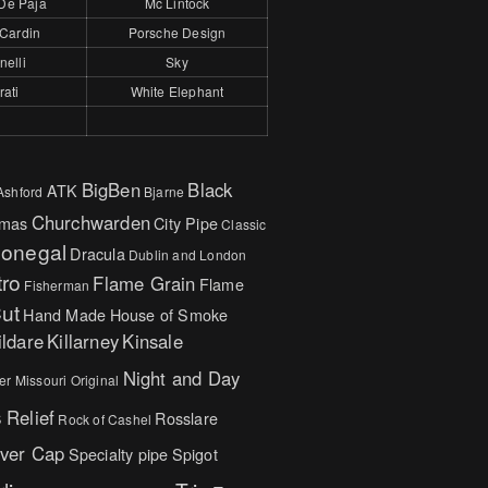
De Paja
Mc Lintock
 Cardin
Porsche Design
nelli
Sky
rati
White Elephant
BigBen
Black
ATK
Ashford
Bjarne
Churchwarden
tmas
City Pipe
Classic
onegal
Dracula
Dublin and London
tro
Flame Grain
Flame
Fisherman
ut
Hand Made
House of Smoke
ildare
Killarney
Kinsale
Night and Day
er
Missouri Original
s
Relief
Rosslare
Rock of Cashel
lver Cap
Specialty pipe
Spigot