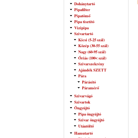
Dohánytartó
Pipafilter
Pipatömő
Pipa tisztító
Vizipipa
Szivartartó
Kicsi (5-25 szál)
Közép (30-55 szál)
Nagy (60-95 szál)
Óriás (100< szál)
Szivarszekrény
Ajándék SZETT
Pára
Párásító
Páramérő
Szivarvágó
Szivartok
Öngyújtó
Pipa öngyújtó
Szivar öngyújtó
Utántöltő
Hamutartó