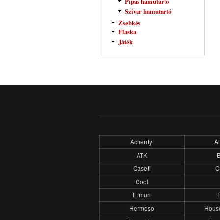
Pipás hamutartó
Szivar hamutartó
Zsebkés
Flaska
Játék
Achenty!
Al
ATK
Caseti
C
Cool
Ermuri
E
Hermoso
Hous