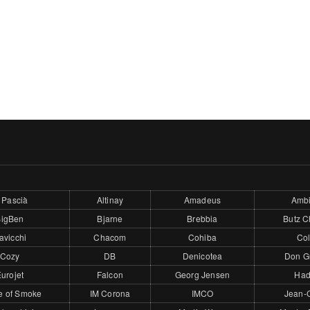
 Pascià
Altinay
Amadeus
Ambi
BigBen
Bjarne
Brebbia
Butz C
avicchi
Chacom
Cohiba
Col
Cozy
DB
Denicotea
Don G
urojet
Falcon
Georg Jensen
Had
e of Smoke
IM Corona
IMCO
Jean-