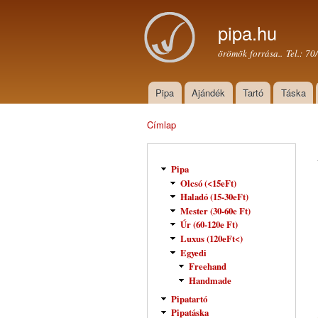
pipa.hu
örömök forrása.. Tel.: 7
Pipa
Ajándék
Tartó
Táska
Főmenü
Címlap
Jelenlegi hely
Pipa
Olcsó (<15eFt)
Haladó (15-30eFt)
Mester (30-60e Ft)
Úr (60-120e Ft)
Luxus (120eFt<)
Egyedi
Freehand
Handmade
Pipatartó
Pipatáska