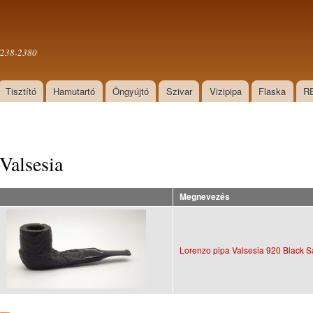
Ugrás a
tartalomra
0/238-2380
Tisztító
Hamutartó
Öngyújtó
Szivar
Vizipipa
Flaska
R
Valsesia
Megnevezés
Lorenzo pipa Valsesia 920 Black 