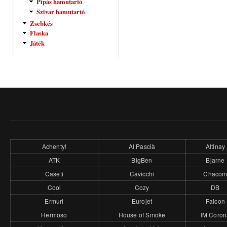
Pipás hamutartó
Szivar hamutartó
Zsebkés
Flaska
Játék
Achenty!
Al Pascià
Altinay
ATK
BigBen
Bjarne
Caseti
Cavicchi
Chaco
Cool
Cozy
DB
Ermuri
Eurojet
Falcon
Hermoso
House of Smoke
IM Coron