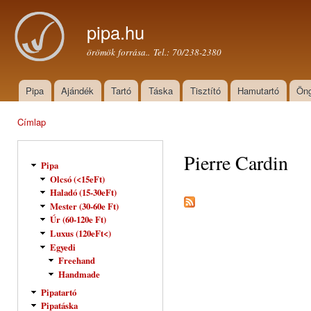
Ugr
tar
pipa.hu
örömök forrása.. Tel.: 70/238-2380
Pipa
Ajándék
Tartó
Táska
Tisztító
Hamutartó
Öng
Főmenü
Címlap
Jelenlegi hely
Pierre Cardin
Pipa
Olcsó (<15eFt)
Haladó (15-30eFt)
Mester (30-60e Ft)
Úr (60-120e Ft)
Luxus (120eFt<)
Egyedi
Freehand
Handmade
Pipatartó
Pipatáska