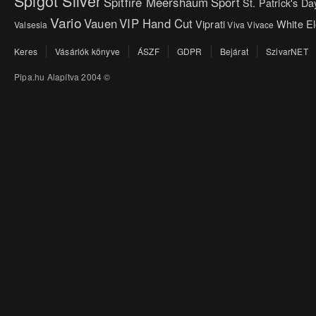
Spigot Silver
Spitfire Meershaum
Sport
St. Patrick's Da
Vario
Vauen
VIP Hand Cut
Viprati
White E
Valsesia
Viva
Vivace
Keres
Vásárlók könyve
ÁSZF
GDPR
Bejárat
SzivarNET
Pipa.hu Alapítva 2004 ©