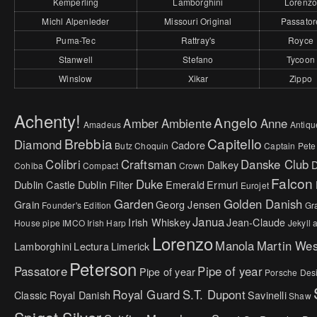
Kemperling
Lamborghini
Lorenz
Michl Alpenleder
Missouri Original
Passator
Puma-Tec
Rattray's
Royce
Stanwell
Stefano
Tycoon
Winslow
Xikar
Zippo
Achenty!
Angelo
Amber
Ambiente
Anne
Amadeus
Antiqu
Brebbia
Capitello
Diamond
Cadore
Butz Choquin
Captain Pete
Colibri
Craftsman
Danske Club
Dalkey
Cohiba
Compact
Crown
Falcon
Duke
Dublin Castle
Dublin Filter
Emerald
Ermuri
Eurojet
Garden
Golden Danish
Grain
Georg Jensen
Founder's Edition
Gr
Janua
Irish Whiskey
Jean-Claude
House pipe
IMCO
Irish Harp
Jekyll
Lorenzo
Manola
Martin We
Lamborghini
Lectura
Limerick
Peterson
Passatore
Pipe of year
Pipe of year
Porsche Des
Royal Guard
S.T. Dupont
Classic
Royal Danish
Savinelli
Shaw