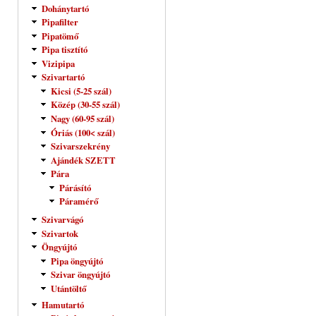
Dohánytartó
Pipafilter
Pipatömő
Pipa tisztító
Vizipipa
Szivartartó
Kicsi (5-25 szál)
Közép (30-55 szál)
Nagy (60-95 szál)
Óriás (100< szál)
Szivarszekrény
Ajándék SZETT
Pára
Párásító
Páramérő
Szivarvágó
Szivartok
Öngyújtó
Pipa öngyújtó
Szivar öngyújtó
Utántöltő
Hamutartó