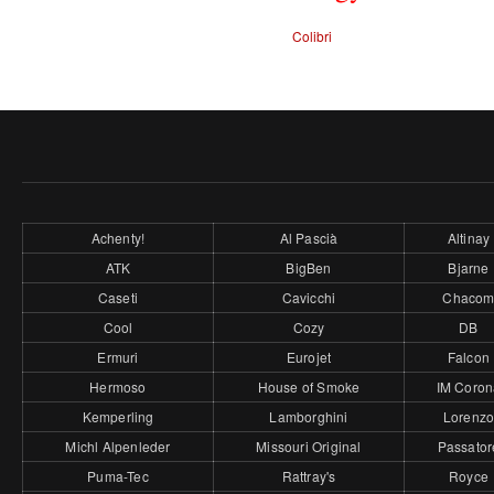
Colibri
Achenty!
Al Pascià
Altinay
ATK
BigBen
Bjarne
Caseti
Cavicchi
Chaco
Cool
Cozy
DB
Ermuri
Eurojet
Falcon
Hermoso
House of Smoke
IM Coron
Kemperling
Lamborghini
Lorenz
Michl Alpenleder
Missouri Original
Passator
Puma-Tec
Rattray's
Royce