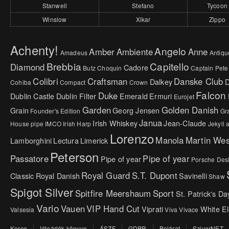
Stanwell
Stefano
Tycoon
Winslow
Xikar
Zippo
Achenty!
Angelo
Amber
Ambiente
Anne
Amadeus
Antiqu
Brebbia
Capitello
Diamond
Cadore
Butz Choquin
Captain Pete
Colibri
Craftsman
Danske Club
Dalkey
Cohiba
Compact
Crown
Falcon
Duke
Dublin Castle
Dublin Filter
Emerald
Ermuri
Eurojet
Garden
Golden Danish
Grain
Georg Jensen
Founder's Edition
Gr
Janua
Irish Whiskey
Jean-Claude
House pipe
IMCO
Irish Harp
Jekyll
Lorenzo
Manola
Martin We
Lamborghini
Lectura
Limerick
Peterson
Passatore
Pipe of year
Pipe of year
Porsche Des
Royal Guard
S.T. Dupont
Classic
Royal Danish
Savinelli
Shaw
Spigot Silver
Spitfire Meershaum
Sport
St. Patrick's Da
Vario
Vauen
VIP Hand Cut
Viprati
White E
Valsesia
Viva
Vivace
Keres
Vásárlók könyve
ÁSZF
GDPR
Bejárat
SzivarNET