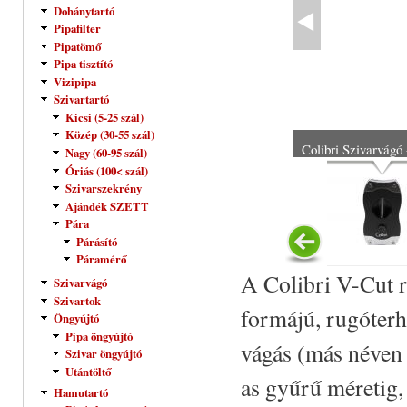
Dohánytartó
Pipafilter
Pipatömő
Pipa tisztító
Vizipipa
Szivartartó
Kicsi (5-25 szál)
Közép (30-55 szál)
Colibri Szivarvágó 
Nagy (60-95 szál)
Óriás (100< szál)
Szivarszekrény
Ajándék SZETT
Pára
Párásító
Páramérő
A Colibri V-Cut r
Szivarvágó
Szivartok
formájú, rugóterh
Öngyújtó
Pipa öngyújtó
vágás (más néven
Szivar öngyújtó
Utántöltő
as gyűrű méretig,
Hamutartó