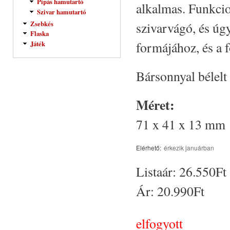
Pipás hamutartó
alkalmas. Funkcio
Szivar hamutartó
Zsebkés
szivarvágó, és úg
Flaska
formájához, és a 
Játék
Bársonnyal bélelt
Méret:
71 x 41 x 13 mm
Elérhető:
érkezik januárban
Listaár:
26.550Ft
Ár:
20.990Ft
elfogyott