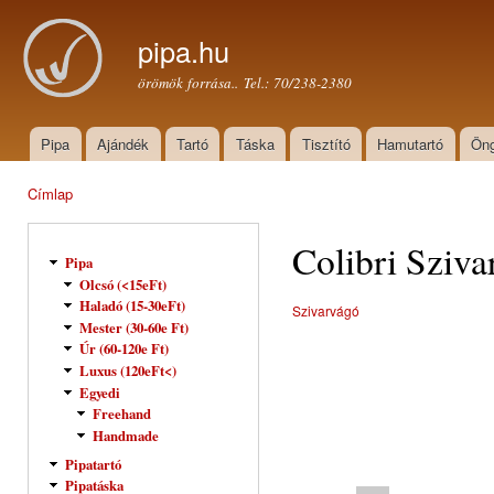
Ugr
tar
pipa.hu
örömök forrása.. Tel.: 70/238-2380
Pipa
Ajándék
Tartó
Táska
Tisztító
Hamutartó
Öng
Főmenü
Címlap
Jelenlegi hely
Colibri Sziva
Pipa
Olcsó (<15eFt)
Haladó (15-30eFt)
Szivarvágó
Mester (30-60e Ft)
Úr (60-120e Ft)
Luxus (120eFt<)
Egyedi
Freehand
Handmade
Pipatartó
Pipatáska