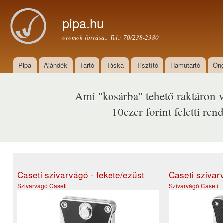
Ugr
tar
pipa.hu
örömök forrása.. Tel.: 70/238-2380
Pipa
Ajándék
Tartó
Táska
Tisztító
Hamutartó
Öng
Főmenü
Ami "kosárba" tehető raktáron 
10ezer forint feletti r
Caseti szivarvágó - fekete/ezüst
Caseti szivar
Szivarvágó
Caseti
Szivarvágó
Caseti