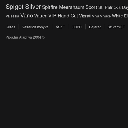
Spigot Silver
Spitfire Meershaum
Sport
St. Patrick's Da
Vario
Vauen
VIP Hand Cut
Viprati
White E
Valsesia
Viva
Vivace
Keres
Vásárlók könyve
ÁSZF
GDPR
Bejárat
SzivarNET
Pipa.hu Alapítva 2004 ©