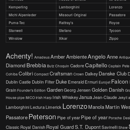
Kemperling
Lamborghini
Lorenzo
Michl Alpenleder
Missouri Original
Passatore
Puma-Tec
Rattray's
Royce
Stanwell
Stefano
Tycoon
Winslow
Xikar
Zippo
Achenty!
Angelo
Amber
Ambiente
Anne
Amadeus
Antiqu
Brebbia
Capitello
Diamond
Cadore
Butz Choquin
Captain Pete
Colibri
Craftsman
Danske Club
Dalkey
Cohiba
Compact
Crown
Falcon
Duke
Dublin Castle
Dublin Filter
Emerald
Ermuri
Eurojet
Garden
Golden Danish
Grain
Georg Jensen
Founder's Edition
Gr
Janua
Irish Whiskey
Jean-Claude
House pipe
IMCO
Irish Harp
Jekyll
Lorenzo
Manola
Martin We
Lamborghini
Lectura
Limerick
Peterson
Passatore
Pipe of year
Pipe of year
Porsche Des
Royal Guard
S.T. Dupont
Classic
Royal Danish
Savinelli
Shaw