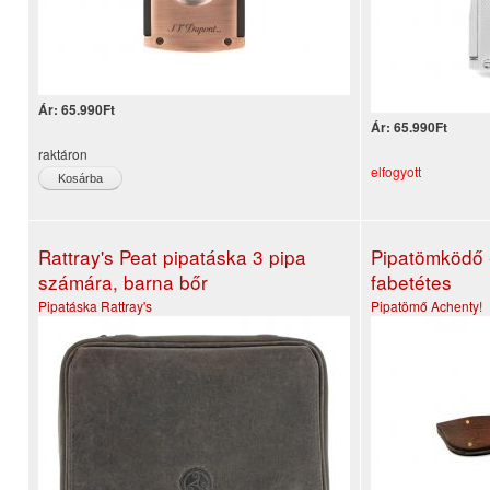
Ár:
65.990Ft
Ár:
65.990Ft
raktáron
elfogyott
Rattray's Peat pipatáska 3 pipa
Pipatömködő -
számára, barna bőr
fabetétes
Pipatáska
Rattray's
Pipatömő
Achenty!