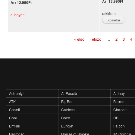
Ár:
13.990Ft
Ár:
12.990Ft
raktáron
elfogyott
« első
‹ előző
…
2
3
4
Oldalak
Achenty!
Al Pascià
Altinay
ATK
BigBen
Bjarne
Caseti
Cavicchi
Chacom
Cool
Cozy
DB
Ermuri
Eurojet
Falcon
Hermoso
House of Smoke
IM Corona