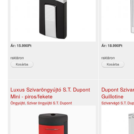
Ár:
15.990Ft
Ár:
18.990Ft
raktáron
raktáron
Luxus Szivaröngyújtó S.T. Dupont
Dupont Szivar
Mini - piros/fekete
Guillotine
Öngyújtó
,
Szivar öngyújtó
S.T. Dupont
Szivarvágó
S.T. Du