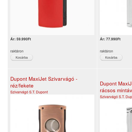
Ár:
59.990Ft
Ár:
77.990Ft
raktáron
raktáron
Dupont MaxiJet Szivarvágó -
Dupont MaxiJe
réz/fekete
rácsos mintáv
Szivarvágó
S.T. Dupont
Szivarvágó
S.T. Du