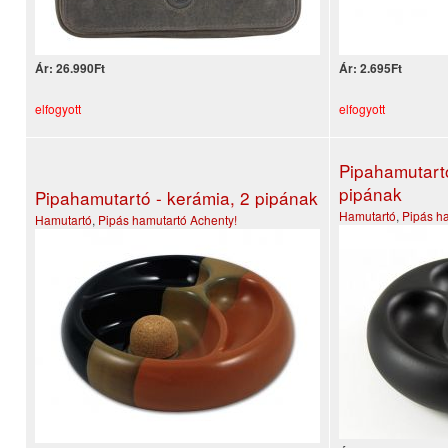
Ár:
26.990Ft
Ár:
2.695Ft
elfogyott
elfogyott
Pipahamutartó
pipának
Pipahamutartó - kerámia, 2 pipának
Hamutartó
,
Pipás h
Hamutartó
,
Pipás hamutartó
Achenty!