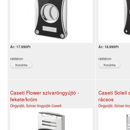
Ár:
17.990Ft
Ár:
18.990Ft
raktáron
raktáron
Caseti Flower szivaröngyújtó -
Caseti Soleil
fekete/króm
rácsos
Öngyújtó
,
Szivar öngyújtó
Caseti
Öngyújtó
,
Szivar ön