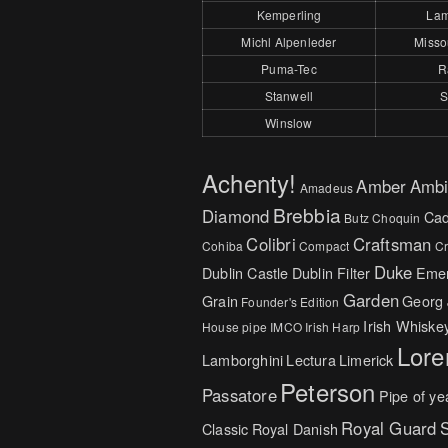
Kemperling
Lam
Michl Alpenleder
Missou
Puma-Tec
R
Stanwell
S
Winslow
Achenty!
Amber
Ambi
Amadeus
Brebbia
Diamond
Cad
Butz Choquin
Colibri
Craftsman
Cohiba
Compact
C
Duke
Dublin Castle
Dublin Filter
Emer
Garden
Grain
Georg
Founder's Edition
Irish Whiske
House pipe
IMCO
Irish Harp
Lore
Lamborghini
Lectura
Limerick
Peterson
Passatore
Pipe of ye
Royal Guard
S
Classic
Royal Danish