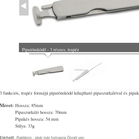
Pipatömködő - 3 részes, trapéz
3 funkciós, trapéz formájú pipatömködő kihajtható pipaszurkálóval és pipak
Méret:
Hossza: 85mm
Pipaszurkáló hossza: 70mm
Pipakés hossza: 54 mm
Súlya: 33g
Elérhető:
Raktáron - akár már holnapra Önnél van