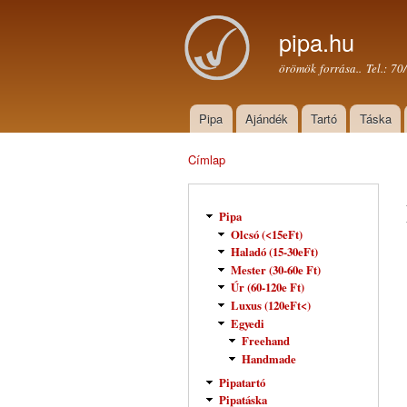
pipa.hu
örömök forrása.. Tel.: 7
Pipa
Ajándék
Tartó
Táska
Főmenü
Címlap
Jelenlegi hely
Pipa
Olcsó (<15eFt)
Haladó (15-30eFt)
Mester (30-60e Ft)
Úr (60-120e Ft)
Luxus (120eFt<)
Egyedi
Freehand
Handmade
Pipatartó
Pipatáska