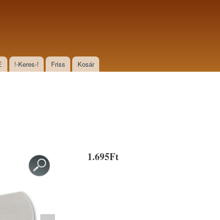
E
!-Keres-!
Friss
Kosár
1.695Ft