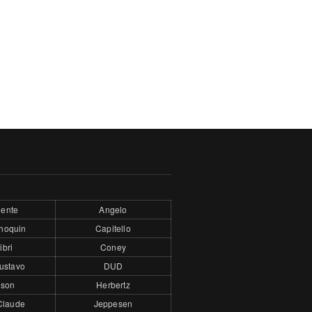
ente
Angelo
hoquin
Capitello
ibri
Coney
ustavo
DUD
son
Herbertz
Claude
Jeppesen