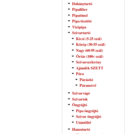
Dohánytartó
Pipafilter
Pipatömő
Pipa tisztító
Vizipipa
Szivartartó
Kicsi (5-25 szál)
Közép (30-55 szál)
Nagy (60-95 szál)
Óriás (100< szál)
Szivarszekrény
Ajándék SZETT
Pára
Párásító
Páramérő
Szivarvágó
Szivartok
Öngyújtó
Pipa öngyújtó
Szivar öngyújtó
Utántöltő
Hamutartó