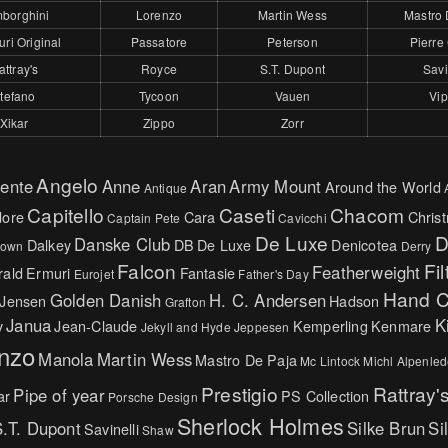
borghini
Lorenzo
Martin Wess
Mastro 
ri Original
Passatore
Peterson
Pierre
attray's
Royce
S.T. Dupont
Savi
tefano
Tycoon
Vauen
Vip
Xikar
Zippo
Zorr
Angelo
ente
Anne
Aran
Army Mount
Around the World
Antique
Capitello
Caseti
Chacom
ore
Cara
Chris
Captain Pete
Cavicchi
De Luxe
D
Danske Club
Dalkey
DB
De Luxe
Denicotea
rown
Derry
Falcon
Fil
Featherweight
ald
Ermuri
Fantasie
Eurojet
Father's Day
Hand C
Golden Danish
H. C. Andersen
 Jensen
Hadson
Grafton
Janua
K
y
Jean-Claude
Kemperling
Kenmare
Jekyll and Hyde
Jeppesen
nzo
Manola
Martin Wess
Mastro De Paja
Mc Lintock
Michl Alpenled
Prestigio
Rattray'
Pipe of year
ar
PS Collection
Porsche Design
Sherlock Holmes
.T. Dupont
Silke Brun
Si
Savinelli
Shaw