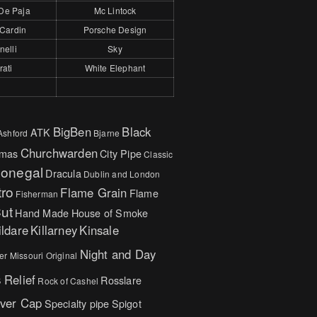
De Paja
Mc Lintock
 Cardin
Porsche Design
nelli
Sky
rati
White Elephant
BigBen
Black
ATK
Ashford
Bjarne
Churchwarden
tmas
City Pipe
Classic
onegal
Dracula
Dublin and London
tro
Flame Grain
Flame
Fisherman
ut
Hand Made
House of Smoke
ildare
Killarney
Kinsale
Night and Day
er
Missouri Original
s
Relief
Rosslare
Rock of Cashel
lver Cap
Specialty pipe
Spigot