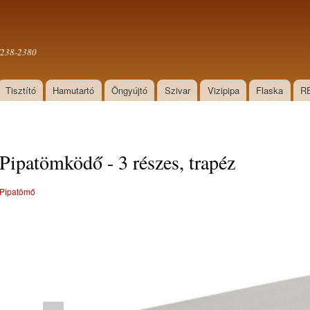
Ugrás a
tartalomra
0/238-2380
Tisztító
Hamutartó
Öngyújtó
Szivar
Vizipipa
Flaska
R
Pipatömködő - 3 részes, trapéz
Pipatömő