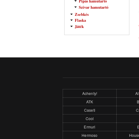
Pipás hamutartó
Szivar hamutartó
Zsebkés
Flaska
Játék
Achenty!
Al
ATK
Caseti
C
Cool
Ermuri
E
Hermoso
Hous