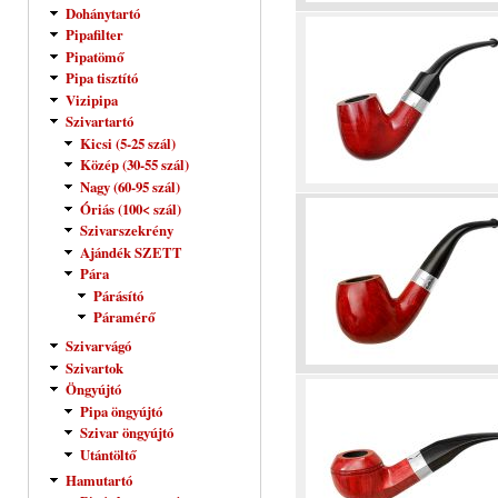
Dohánytartó
Pipafilter
Pipatömő
Pipa tisztító
Vizipipa
Szivartartó
Kicsi (5-25 szál)
Közép (30-55 szál)
Nagy (60-95 szál)
Óriás (100< szál)
Szivarszekrény
Ajándék SZETT
Pára
Párásító
Páramérő
Szivarvágó
Szivartok
Öngyújtó
Pipa öngyújtó
Szivar öngyújtó
Utántöltő
Hamutartó