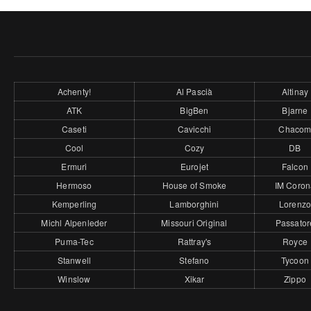
Achenty!
Al Pascià
Altinay
ATK
BigBen
Bjarne
Caseti
Cavicchi
Chaco
Cool
Cozy
DB
Ermuri
Eurojet
Falcon
Hermoso
House of Smoke
IM Coron
Kemperling
Lamborghini
Lorenz
Michl Alpenleder
Missouri Original
Passator
Puma-Tec
Rattray's
Royce
Stanwell
Stefano
Tycoon
Winslow
Xikar
Zippo