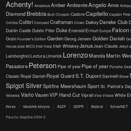
Achenty!
Angelo
Amber
Ambiente
Anne
Amadeus
Antiqu
Brebbia
Capitello
Diamond
Cadore
Butz Choquin
Captain Pete
Colibri
Craftsman
Danske Club
Dalkey
Cohiba
Compact
Crown
Falcon
Duke
Dublin Castle
Dublin Filter
Emerald
Ermuri
Eurojet
Garden
Golden Danish
Grain
Georg Jensen
Founder's Edition
Gr
Janua
Irish Whiskey
Jean-Claude
House pipe
IMCO
Irish Harp
Jekyll
Lorenzo
Manola
Martin We
Lamborghini
Lectura
Limerick
Peterson
Passatore
Pipe of year
Pipe of year
Porsche Des
Royal Guard
S.T. Dupont
Classic
Royal Danish
Savinelli
Shaw
Spigot Silver
Spitfire Meershaum
Sport
St. Patrick's Da
Vario
Vauen
VIP Hand Cut
Viprati
White E
Valsesia
Viva
Vivace
Keres
Vásárlók könyve
ÁSZF
GDPR
Bejárat
SzivarNET
Pipa.hu Alapítva 2004 ©