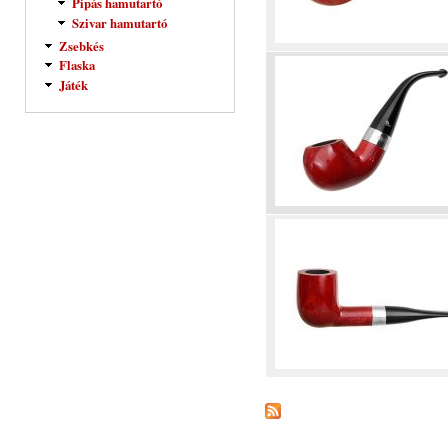
Pipás hamutartó
Szivar hamutartó
Zsebkés
Flaska
Játék