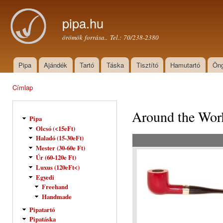
Ugr
tar
pipa.hu
örömök forrása.. Tel.: 70/238-2380
Pipa
Ajándék
Tartó
Táska
Tisztító
Hamutartó
Öng
Főmenü
Címlap
Jelenlegi hely
Around the Wor
Pipa
Olcsó (<15eFt)
Haladó (15-30eFt)
Mester (30-60e Ft)
Úr (60-120e Ft)
Luxus (120eFt<)
Egyedi
Freehand
Handmade
Pipatartó
Pipatáska